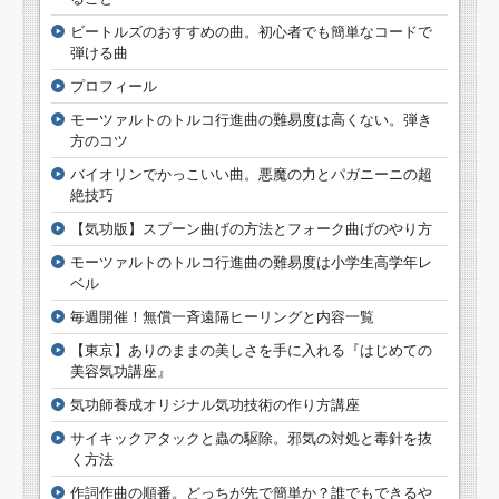
ビートルズのおすすめの曲。初心者でも簡単なコードで
弾ける曲
プロフィール
モーツァルトのトルコ行進曲の難易度は高くない。弾き
方のコツ
バイオリンでかっこいい曲。悪魔の力とパガニーニの超
絶技巧
【気功版】スプーン曲げの方法とフォーク曲げのやり方
モーツァルトのトルコ行進曲の難易度は小学生高学年レ
ベル
毎週開催！無償一斉遠隔ヒーリングと内容一覧
【東京】ありのままの美しさを手に入れる『はじめての
美容気功講座』
気功師養成オリジナル気功技術の作り方講座
サイキックアタックと蟲の駆除。邪気の対処と毒針を抜
く方法
作詞作曲の順番。どっちが先で簡単か？誰でもできるや