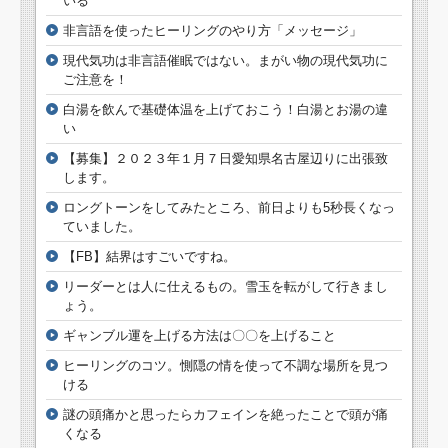
いる
非言語を使ったヒーリングのやり方「メッセージ」
現代気功は非言語催眠ではない。まがい物の現代気功に
ご注意を！
白湯を飲んで基礎体温を上げておこう！白湯とお湯の違
い
【募集】２０２３年１月７日愛知県名古屋辺りに出張致
します。
ロングトーンをしてみたところ、前日よりも5秒長くなっ
ていました。
【FB】結界はすごいですね。
リーダーとは人に仕えるもの。雪玉を転がして行きまし
ょう。
ギャンブル運を上げる方法は〇〇を上げること
ヒーリングのコツ。惻隠の情を使って不調な場所を見つ
ける
謎の頭痛かと思ったらカフェインを絶ったことで頭が痛
くなる