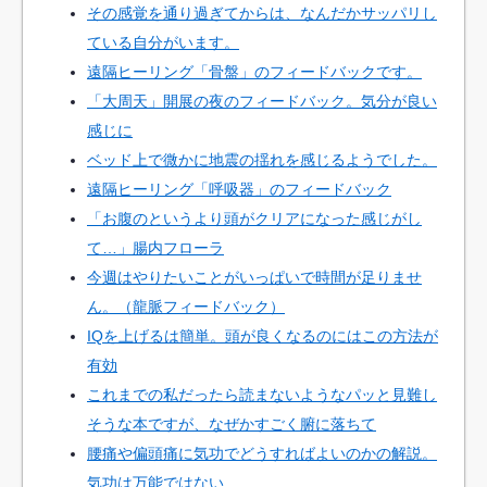
その感覚を通り過ぎてからは、なんだかサッパリし
ている自分がいます。
遠隔ヒーリング「骨盤」のフィードバックです。
「大周天」開展の夜のフィードバック。気分が良い
感じに
ベッド上で微かに地震の揺れを感じるようでした。
遠隔ヒーリング「呼吸器」のフィードバック
「お腹のというより頭がクリアになった感じがし
て…」腸内フローラ
今週はやりたいことがいっぱいで時間が足りませ
ん。（龍脈フィードバック）
IQを上げるは簡単。頭が良くなるのにはこの方法が
有効
これまでの私だったら読まないようなパッと見難し
そうな本ですが、なぜかすごく腑に落ちて
腰痛や偏頭痛に気功でどうすればよいのかの解説。
気功は万能ではない