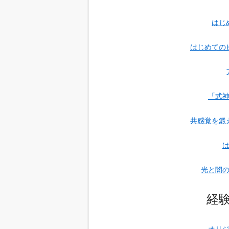
はじ
はじめての
「式
共感覚を鍛
光と闇
経
オリ