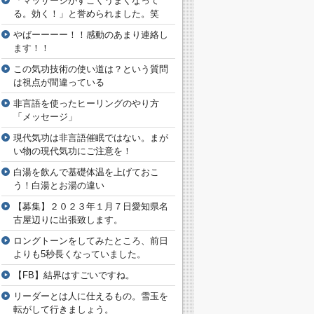
「マッサージがすごくうまくなって
る。効く！」と誉められました。笑
やばーーーー！！感動のあまり連絡し
ます！！
この気功技術の使い道は？という質問
は視点が間違っている
非言語を使ったヒーリングのやり方
「メッセージ」
現代気功は非言語催眠ではない。まが
い物の現代気功にご注意を！
白湯を飲んで基礎体温を上げておこ
う！白湯とお湯の違い
【募集】２０２３年１月７日愛知県名
古屋辺りに出張致します。
ロングトーンをしてみたところ、前日
よりも5秒長くなっていました。
【FB】結界はすごいですね。
リーダーとは人に仕えるもの。雪玉を
転がして行きましょう。