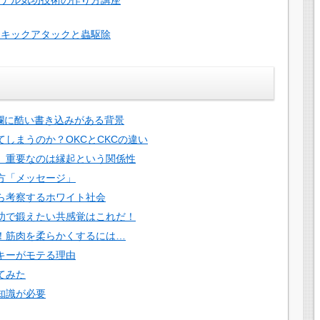
イキックアタックと蟲駆除
ト欄に酷い書き込みがある背景
しまうのか？OKCとCKCの違い
。重要なのは縁起という関係性
方「メッセージ」
ら考察するホワイト社会
功で鍛えたい共感覚はこれだ！
！筋肉を柔らかくするには…
キーがモテる理由
てみた
知識が必要