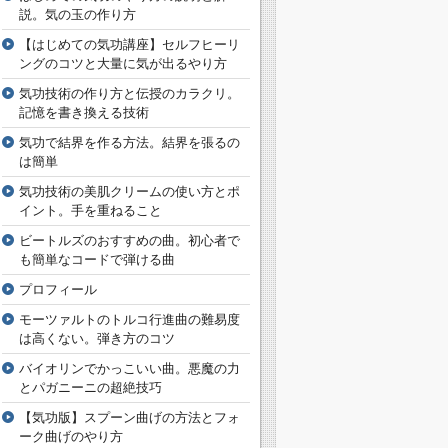
説。気の玉の作り方
【はじめての気功講座】セルフヒーリ
ングのコツと大量に気が出るやり方
気功技術の作り方と伝授のカラクリ。
記憶を書き換える技術
気功で結界を作る方法。結界を張るの
は簡単
気功技術の美肌クリームの使い方とポ
イント。手を重ねること
ビートルズのおすすめの曲。初心者で
も簡単なコードで弾ける曲
プロフィール
モーツァルトのトルコ行進曲の難易度
は高くない。弾き方のコツ
バイオリンでかっこいい曲。悪魔の力
とパガニーニの超絶技巧
【気功版】スプーン曲げの方法とフォ
ーク曲げのやり方