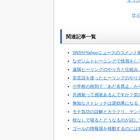
サ
関連記事一覧
SNSやYahooニュースのコメン
なぜジムトレーニングで怪我をして
遠隔ヒーリングのやり方と仕組み
非言語を使ったヒーリングのやり
小学校の校則で「あだ名禁止」か
共感覚って感覚あるんですか？気
無知なストレッチは逆効果になる
モテ気功の誤解とカラクリ。ヤン
枕なしで寝るとどうなるのか試し
ゴールの情報場を移動するのには