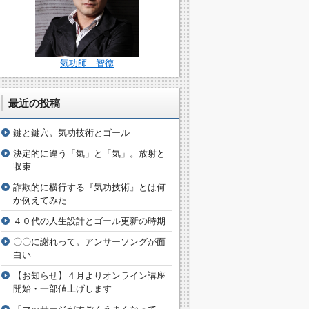
気功師 智徳
最近の投稿
鍵と鍵穴。気功技術とゴール
決定的に違う「氣」と「気」。放射と
収束
詐欺的に横行する『気功技術』とは何
か例えてみた
４０代の人生設計とゴール更新の時期
〇〇に謝れって。アンサーソングが面
白い
【お知らせ】４月よりオンライン講座
開始・一部値上げします