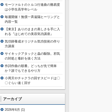
モーツァルトのトルコ行進曲の難易度
は小学生高学年レベル
毎週開催！無償一斉遠隔ヒーリングと
内容一覧
【東京】ありのままの美しさを手に入
れる『はじめての美容気功講座』
気功師養成オリジナル気功技術の作り
方講座
サイキックアタックと蟲の駆除。邪気
の対処と毒針を抜く方法
作詞作曲の順番。どっちが先で簡単
か？誰でもできるやり方
小周天やチャクラの回すスピードは〇
〇ぐらい速く回す
アーカイブ
2026年6月
(1)