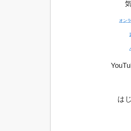
オン
You
は